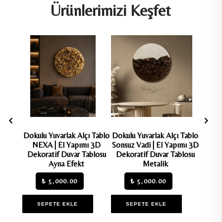
Ürünlerimizi Keşfet
Saklı
Dokulu Yuvarlak Alçı Tablo
Dokulu Yuvarlak Alçı Tablo
Dokulu
ı 3D
NEXA | El Yapımı 3D
Sonsuz Vadi | El Yapımı 3D
Kozmi
ablosu
Dekoratif Duvar Tablosu
Dekoratif Duvar Tablosu
3D
Ayna Efekt
Metalik
T
₺ 5,000.00
₺ 5,000.00
SEPETE EKLE
SEPETE EKLE
S