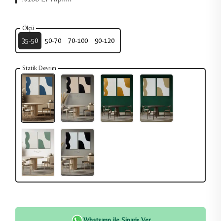
Ölçü
35-50
50-70
70-100
90-120
Statik Devrim
Whatsapp ile Sipariş Ver