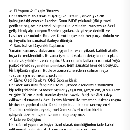
✔
El Yapımı & Özgün Tasarım:
Her tablonun arkasında el işçiliği ve ustalık yatıyor.
3-2 cm
kalınlığındaki çerçeve üzerine, 6mm MDF çakılarak 380 g tuval
gerilir
ve sağlam bir temel oluşturulur. Ardından,
markamıza özel
geliştirilmiş alçı karışımı
özenle uygulanarak yüzeye derinlik ve
karakter kazandırılır. Bu özel formül sayesinde her parça,
dokulu ve
üç boyutlu bir sanatsal ifadeye dönüşür
.
✔
Sanatsal ve Dayanıklı Kaplama:
Sanatın zamansız dokusunu taşıyan her eser,
yüksek kaliteli akrilik
boya
ile renklendirilir. Boyama işlemi, dokuların detaylarını ön plana
çıkaracak şekilde özenle yapılır. Uzun ömürlü kullanım için
mat veya
parlak vernik
seçenekleri sunularak
hem sanatsal hem de koruyucu
bir kaplama
sağlanır. Böylece zamanla renklerin solması veya
yüzeyin zarar görmesi engellenir.
✔
Kişiye Özel Renk ve Ölçü Seçenekleri:
Her mekânın ruhu farklıdır, işte bu yüzden eserlerimiz
tamamen
kişiselleştirilebilir!
Standart ölçüler
35x50 cm, 50x70 cm, 70x100 cm
ve 90x120 cm
olarak sunulmaktadır. Ancak, farklı bir ölçü talep
edilmesi durumunda
özel kesim hizmeti
ile tamamen ihtiyaca uygun
bir üretim yapılmaktadır. Renk seçiminde de sınır tanımıyoruz!
Standart renklerin dışında,
mekânınıza özel tonları birebir
çalışarak
size en uygun tasarımı oluşturuyoruz.
✔
İade ve Değişim:
Her ürün
el yapımı ve kişiye özel olarak üretildiğinden
iade kabul
edilmemektedir. Ancak, kargo sırasında hasar görmesi