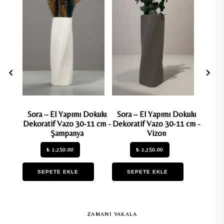
Sora – El Yapımı Dokulu
Sora – El Yapımı Dokulu
Marin
Dekoratif Vazo 30-11 cm -
Dekoratif Vazo 30-11 cm -
Dekora
Şampanya
Vizon
₺ 2,250.00
₺ 2,250.00
SEPETE EKLE
SEPETE EKLE
S
ZAMANI YAKALA