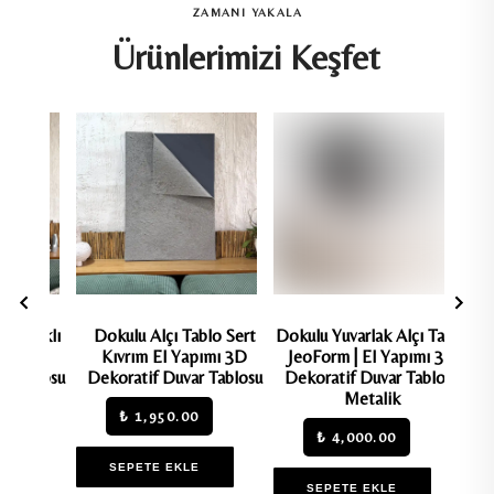
ZAMANI YAKALA
Ürünlerimizi Keşfet
Dokulu Alçı Tablo Sert
Dokulu Yuvarlak Alçı Tablo
60-80 Özel Sipa
Kıvrım El Yapımı 3D
JeoForm | El Yapımı 3D
Dokulu Kuma
ekoratif Duvar Tablosu
Dekoratif Duvar Tablosu
₺ 8,000.00
Metalik
₺ 1,950.00
₺ 4,000.00
SEPETE EKL
SEPETE EKLE
SEPETE EKLE