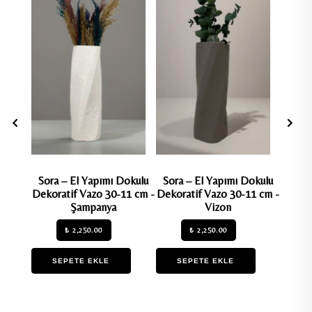
Sora – El Yapımı Dokulu
Sora – El Yapımı Dokulu
Marin
Dekoratif Vazo 30-11 cm -
Dekoratif Vazo 30-11 cm -
Dekora
Şampanya
Vizon
₺ 2,250.00
₺ 2,250.00
SEPETE EKLE
SEPETE EKLE
S