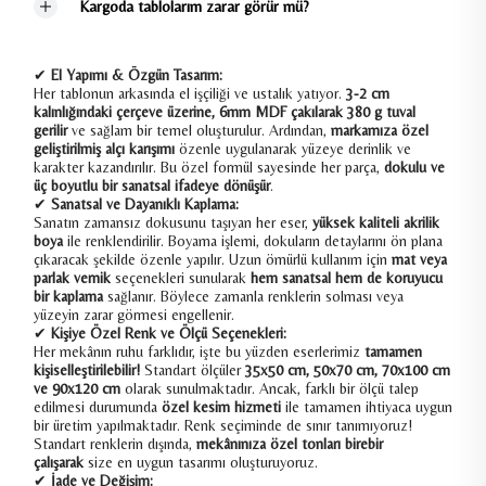
Kargoda tablolarım zarar görür mü?
✔
El Yapımı & Özgün Tasarım:
Her tablonun arkasında el işçiliği ve ustalık yatıyor.
3-2 cm
kalınlığındaki çerçeve üzerine, 6mm MDF çakılarak 380 g tuval
gerilir
ve sağlam bir temel oluşturulur. Ardından,
markamıza özel
geliştirilmiş alçı karışımı
özenle uygulanarak yüzeye derinlik ve
karakter kazandırılır. Bu özel formül sayesinde her parça,
dokulu ve
üç boyutlu bir sanatsal ifadeye dönüşür
.
✔
Sanatsal ve Dayanıklı Kaplama:
Sanatın zamansız dokusunu taşıyan her eser,
yüksek kaliteli akrilik
boya
ile renklendirilir. Boyama işlemi, dokuların detaylarını ön plana
çıkaracak şekilde özenle yapılır. Uzun ömürlü kullanım için
mat veya
parlak vernik
seçenekleri sunularak
hem sanatsal hem de koruyucu
bir kaplama
sağlanır. Böylece zamanla renklerin solması veya
yüzeyin zarar görmesi engellenir.
✔
Kişiye Özel Renk ve Ölçü Seçenekleri:
Her mekânın ruhu farklıdır, işte bu yüzden eserlerimiz
tamamen
kişiselleştirilebilir!
Standart ölçüler
35x50 cm, 50x70 cm, 70x100 cm
ve 90x120 cm
olarak sunulmaktadır. Ancak, farklı bir ölçü talep
edilmesi durumunda
özel kesim hizmeti
ile tamamen ihtiyaca uygun
bir üretim yapılmaktadır. Renk seçiminde de sınır tanımıyoruz!
Standart renklerin dışında,
mekânınıza özel tonları birebir
çalışarak
size en uygun tasarımı oluşturuyoruz.
✔
İade ve Değişim: