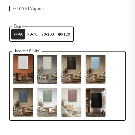
%100 El Yapımı
Ölçü
35-50
50-70
70-100
90-120
Hareketin Büyüsü