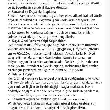
karakter kazandırılır. Bu özel formül sayesinde her parça,
dokulu
ve üç boyutlu bir sanatsal ifadeye dönüşür
.
✔
Sanatsal ve Dayanıklı Kaplama:
Sanatın zamansız dokusunu taşıyan her eser,
yüksek kaliteli akrilik
boya
ile renklendirilir. Boyama işlemi, dokuların detaylarını ön
plana çıkaracak şekilde özenle yapılır. Uzun ömürlü kullanım için
mat veya parlak vernik
seçenekleri sunularak
hem sanatsal hem
de koruyucu bir kaplama
sağlanır. Böylece zamanla renklerin
solması veya yüzeyin zarar görmesi engellenir.
✔
Kişiye Özel Renk ve Ölçü Seçenekleri:
Her mekânın ruhu farklıdır, işte bu yüzden eserlerimiz
tamamen
kişiselleştirilebilir!
Standart ölçüler
35x50 cm, 50x70 cm, 70x100
cm ve 90x120 cm
olarak sunulmaktadır. Ancak, farklı bir ölçü
talep edilmesi durumunda
özel kesim hizmeti
ile tamamen
ihtiyaca uygun bir üretim yapılmaktadır. Renk seçiminde de sınır
tanımıyoruz! Standart renklerin dışında,
mekânınıza özel tonları
birebir çalışarak
size en uygun tasarımı oluşturuyoruz.
✔
İade ve Değişim:
Her ürün
el yapımı ve kişiye özel olarak üretildiğinden
iade kabul
edilmemektedir. Ancak, kargo sırasında hasar görmesi durumunda
aynı renk ve ölçülerde birebir değişim sağlanmaktadır
. Hasar
nedeniyle değişim sürecinde renk veya ölçüde farklılık yapılamaz;
ürün, orijinal haliyle yeniden üretilerek gönderilir.
Standart ölçüler ve renkler için:
Gönderim öncesinde
WhatsApp veya Instagram üzerinden görsel talep edebilir
, son
onayınızı verdikten sonra siparişinizi kesinleştirebilirsiniz.