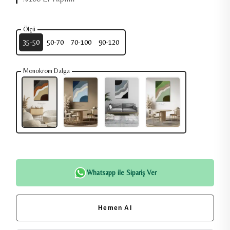
Ölçü
35-50
50-70
70-100
90-120
Monokrom Dalga
Whatsapp ile Sipariş Ver
Hemen Al