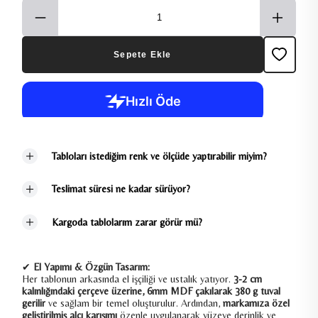
Sepete Ekle
Tabloları istediğim renk ve ölçüde yaptırabilir miyim?
Teslimat süresi ne kadar sürüyor?
Kargoda tablolarım zarar görür mü?
✔
El Yapımı & Özgün Tasarım:
Her tablonun arkasında el işçiliği ve ustalık yatıyor.
3-2 cm
kalınlığındaki çerçeve üzerine, 6mm MDF çakılarak 380 g tuval
gerilir
ve sağlam bir temel oluşturulur. Ardından,
markamıza özel
geliştirilmiş alçı karışımı
özenle uygulanarak yüzeye derinlik ve