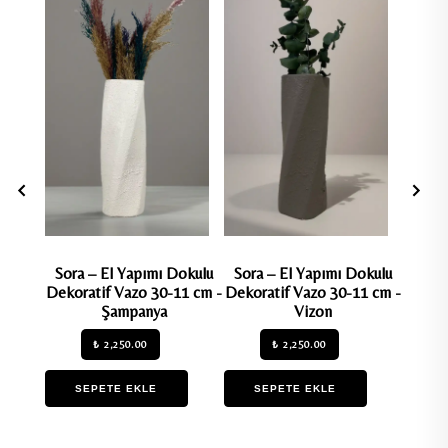
Sora – El Yapımı Dokulu
Sora – El Yapımı Dokulu
Marin
Dekoratif Vazo 30-11 cm -
Dekoratif Vazo 30-11 cm -
Dekora
Şampanya
Vizon
₺ 2,250.00
₺ 2,250.00
SEPETE EKLE
SEPETE EKLE
S