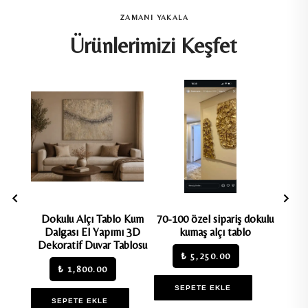
ZAMANI YAKALA
Ürünlerimizi Keşfet
ı Tablo
Dokulu Alçı Tablo Kum
70-100 özel sipariş dokulu
Dokulu
ımı 3D
Dalgası El Yapımı 3D
kumaş alçı tablo
Luna 
ablosu
Dekoratif Duvar Tablosu
Dekor
₺ 5,250.00
₺ 1,800.00
SEPETE EKLE
SEPETE EKLE
S