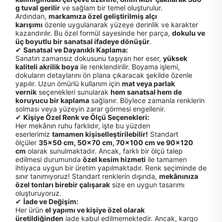
g tuval gerilir
ve sağlam bir temel oluşturulur.
Ardından,
markamıza özel geliştirilmiş alçı
karışımı
özenle uygulanarak yüzeye derinlik ve karakter
kazandırılır. Bu özel formül sayesinde her parça,
dokulu ve
üç boyutlu bir sanatsal ifadeye dönüşür
.
✔
Sanatsal ve Dayanıklı Kaplama:
Sanatın zamansız dokusunu taşıyan her eser,
yüksek
kaliteli akrilik boya
ile renklendirilir. Boyama işlemi,
dokuların detaylarını ön plana çıkaracak şekilde özenle
yapılır. Uzun ömürlü kullanım için
mat veya parlak
vernik
seçenekleri sunularak
hem sanatsal hem de
koruyucu bir kaplama
sağlanır. Böylece zamanla renklerin
solması veya yüzeyin zarar görmesi engellenir.
✔
Kişiye Özel Renk ve Ölçü Seçenekleri:
Her mekânın ruhu farklıdır, işte bu yüzden
eserlerimiz
tamamen kişiselleştirilebilir!
Standart
ölçüler
35x50 cm, 50x70 cm, 70x100 cm ve 90x120
cm
olarak sunulmaktadır. Ancak, farklı bir ölçü talep
edilmesi durumunda
özel kesim hizmeti
ile tamamen
ihtiyaca uygun bir üretim yapılmaktadır. Renk seçiminde de
sınır tanımıyoruz! Standart renklerin dışında,
mekânınıza
özel tonları birebir çalışarak
size en uygun tasarımı
oluşturuyoruz.
✔
İade ve Değişim:
Her ürün
el yapımı ve kişiye özel olarak
üretildiğinden
iade kabul edilmemektedir. Ancak, kargo