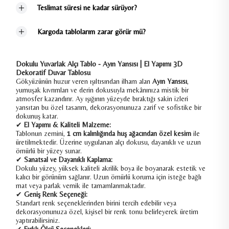
Teslimat süresi ne kadar sürüyor?
Kargoda tablolarım zarar görür mü?
Dokulu Yuvarlak Alçı Tablo - Ayın Yansısı | El Yapımı 3D
Dekoratif Duvar Tablosu
Gökyüzünün huzur veren ışıltısından ilham alan
Ayın Yansısı
,
yumuşak kıvrımları ve derin dokusuyla mekânınıza mistik bir
atmosfer kazandırır. Ay ışığının yüzeyde bıraktığı sakin izleri
yansıtan bu özel tasarım, dekorasyonunuza zarif ve sofistike bir
dokunuş katar.
✔
El Yapımı & Kaliteli Malzeme:
Tablonun zemini,
1 cm kalınlığında huş ağacından özel kesim
ile
üretilmektedir. Üzerine uygulanan alçı dokusu, dayanıklı ve uzun
ömürlü bir yüzey sunar.
✔
Sanatsal ve Dayanıklı Kaplama:
Dokulu yüzey, yüksek kaliteli akrilik boya ile boyanarak estetik ve
kalıcı bir görünüm sağlanır. Uzun ömürlü koruma için isteğe bağlı
mat veya parlak vernik ile tamamlanmaktadır.
✔
Geniş Renk Seçeneği:
Standart renk seçeneklerinden birini tercih edebilir veya
dekorasyonunuza özel, kişisel bir renk tonu belirleyerek üretim
yaptırabilirsiniz.
✔
Farklı Ölçü Seçenekleri: