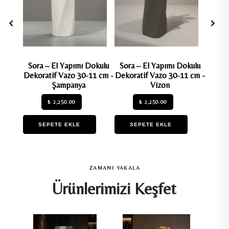
Sora – El Yapımı Dokulu
Sora – El Yapımı Dokulu
Marin
Dekoratif Vazo 30-11 cm -
Dekoratif Vazo 30-11 cm -
Dekora
Şampanya
Vizon
₺ 2,250.00
₺ 2,250.00
SEPETE EKLE
SEPETE EKLE
S
ZAMANI YAKALA
Ürünlerimizi Keşfet