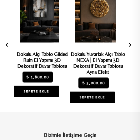
Hayal
Dokulu Alçı Tablo Gilded
Dokulu Yuvarlak Alçı Tablo
Dokulu
mı 3D
Ruin El Yapımı 3D
NEXA | El Yapımı 3D
Ba
ablosu
Dekoratif Duvar Tablosu
Dekoratif Duvar Tablosu
Dekor
Ayna Efekt
₺ 1,800.00
₺ 5,000.00
SEPETE EKLE
S
SEPETE EKLE
Bizimle İletişime Geçin