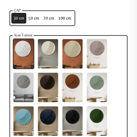
ÇAP
30 cm
50 cm
70 cm
100 cm
Ayın Yansısı