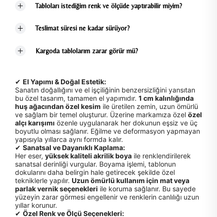
Tabloları istediğim renk ve ölçüde yaptırabilir miyim?
Teslimat süresi ne kadar sürüyor?
Kargoda tablolarım zarar görür mü?
✔
El Yapımı & Doğal Estetik:
Sanatın doğallığını ve el işçiliğinin benzersizliğini yansıtan
bu özel tasarım, tamamen el yapımıdır.
1 cm kalınlığında
huş ağacından özel kesim
ile üretilen zemin, uzun ömürlü
ve sağlam bir temel oluşturur. Üzerine markamıza özel
özel
alçı karışımı
özenle uygulanarak her dokunun eşsiz ve üç
boyutlu olması sağlanır. Eğilme ve deformasyon yapmayan
yapısıyla yıllarca aynı formda kalır.
✔
Sanatsal ve Dayanıklı Kaplama:
Her eser,
yüksek kaliteli akrilik boya
ile renklendirilerek
sanatsal derinliği vurgular. Boyama işlemi, tablonun
dokularını daha belirgin hale getirecek şekilde özel
tekniklerle yapılır.
Uzun ömürlü kullanım için mat veya
parlak vernik seçenekleri
ile koruma sağlanır. Bu sayede
yüzeyin zarar görmesi engellenir ve renklerin canlılığı uzun
yıllar korunur.
✔
Özel Renk ve Ölçü Seçenekleri: