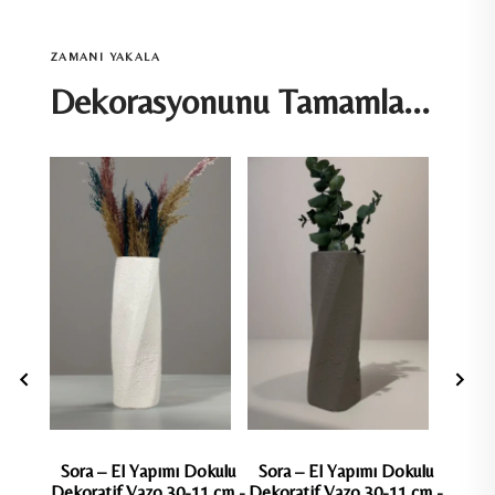
ZAMANI YAKALA
Dekorasyonunu Tamamla...
Sora – El Yapımı Dokulu
Sora – El Yapımı Dokulu
Marin
Dekoratif Vazo 30-11 cm -
Dekoratif Vazo 30-11 cm -
Dekora