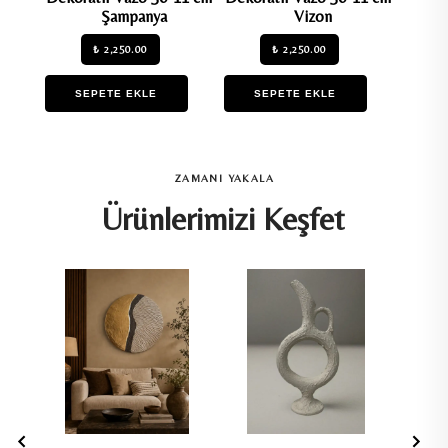
Şampanya
Vizon
₺ 2,250.00
₺ 2,250.00
SEPETE EKLE
SEPETE EKLE
S
ZAMANI YAKALA
Ürünlerimizi Keşfet