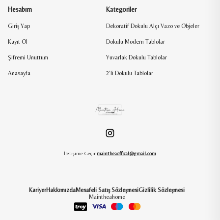
Hesabım
Kategoriler
Giriş Yap
Dekoratif Dokulu Alçı Vazo ve Objeler
Kayıt Ol
Dokulu Modern Tablolar
Şifremi Unuttum
Yuvarlak Dokulu Tablolar
Anasayfa
2'li Dokulu Tablolar
İletişime Geçin
maintheaoffical@gmail.com
Kariyer
Hakkımızda
Mesafeli Satış Sözleşmesi
Gizlilik Sözleşmesi
Maintheahome