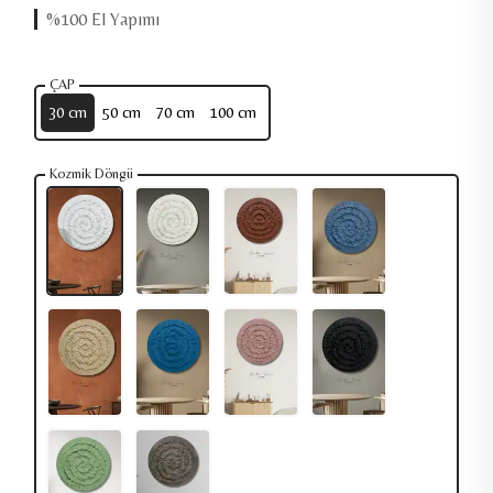
Ücretsiz Kargo
ÇAP
30 cm
50 cm
70 cm
100 cm
Kozmik Döngü