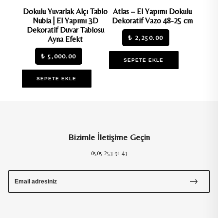
anmış
Dokulu Yuvarlak Alçı Tablo
Atlas – El Yapımı Dokulu
Dokulu
ı 3D
Nubia | El Yapımı 3D
Dekoratif Vazo 48-25 cm
Sade 
ablosu
Dekoratif Duvar Tablosu
Dekor
₺ 2,250.00
Ayna Efekt
₺ 5,000.00
SEPETE EKLE
SEPETE EKLE
S
Bizimle İletişime Geçin
0505 253 91 43