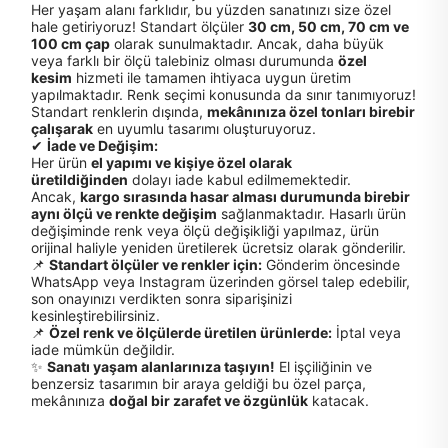
Her yaşam alanı farklıdır, bu yüzden sanatınızı size özel
hale getiriyoruz! Standart ölçüler
30 cm, 50 cm, 70 cm ve
100 cm çap
olarak sunulmaktadır. Ancak, daha büyük
veya farklı bir ölçü talebiniz olması durumunda
özel
kesim
hizmeti ile tamamen ihtiyaca uygun üretim
yapılmaktadır. Renk seçimi konusunda da sınır tanımıyoruz!
Standart renklerin dışında,
mekânınıza özel tonları birebir
çalışarak
en uyumlu tasarımı oluşturuyoruz.
✔
İade ve Değişim:
Her ürün
el yapımı ve kişiye özel olarak
üretildiğinden
dolayı iade kabul edilmemektedir.
Ancak,
kargo sırasında hasar alması durumunda birebir
aynı ölçü ve renkte değişim
sağlanmaktadır. Hasarlı ürün
değişiminde renk veya ölçü değişikliği yapılmaz, ürün
orijinal haliyle yeniden üretilerek ücretsiz olarak gönderilir.
📌
Standart ölçüler ve renkler için:
Gönderim öncesinde
WhatsApp veya Instagram üzerinden görsel talep edebilir,
son onayınızı verdikten sonra siparişinizi
kesinleştirebilirsiniz.
📌
Özel renk ve ölçülerde üretilen ürünlerde:
İptal veya
iade mümkün değildir.
✨
Sanatı yaşam alanlarınıza taşıyın!
El işçiliğinin ve
benzersiz tasarımın bir araya geldiği bu özel parça,
mekânınıza
doğal bir zarafet ve özgünlük
katacak.