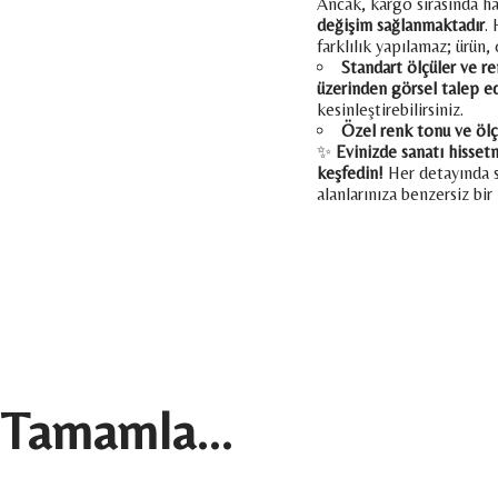
Ancak, kargo sırasında 
değişim sağlanmaktadır
.
farklılık yapılamaz; ürün, 
Standart ölçüler ve ren
üzerinden görsel talep ed
kesinleştirebilirsiniz.
Özel renk tonu ve ölç
✨
Evinizde sanatı hisset
keşfedin!
Her detayında sa
alanlarınıza benzersiz bir
Tamamla...