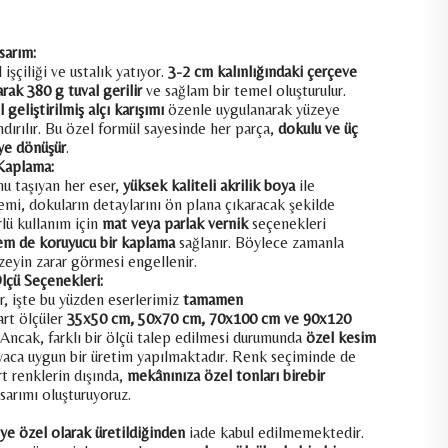
sarım:
işçiliği ve ustalık yatıyor.
3-2 cm kalınlığındaki çerçeve
ak 380 g tuval gerilir
ve sağlam bir temel oluşturulur.
geliştirilmiş alçı karışımı
özenle uygulanarak yüzeye
ndırılır. Bu özel formül sayesinde her parça,
dokulu ve üç
eye dönüşür
.
 Kaplama:
u taşıyan her eser,
yüksek kaliteli akrilik boya
ile
lemi, dokuların detaylarını ön plana çıkaracak şekilde
lü kullanım için
mat veya parlak vernik
seçenekleri
em de koruyucu bir kaplama
sağlanır. Böylece zamanla
zeyin zarar görmesi engellenir.
lçü Seçenekleri:
r, işte bu yüzden eserlerimiz
tamamen
rt ölçüler
35x50 cm, 50x70 cm, 70x100 cm ve 90x120
Ancak, farklı bir ölçü talep edilmesi durumunda
özel kesim
yaca uygun bir üretim yapılmaktadır. Renk seçiminde de
rt renklerin dışında,
mekânınıza özel tonları birebir
sarımı oluşturuyoruz.
iye özel olarak üretildiğinden
iade kabul edilmemektedir.