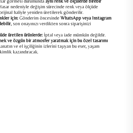
hasar görmesi durumunda
aynı renk ve ölçülerde birebir
 Hasar nedeniyle değişim sürecinde renk veya ölçüde
orijinal haliyle yeniden üretilerek gönderilir.
kler için:
Gönderim öncesinde
WhatsApp veya Instagram
ebilir
, son onayınızı verdikten sonra siparişinizi
üde üretilen ürünlerde:
İptal veya iade mümkün değildir.
mek ve özgün bir atmosfer yaratmak için bu özel tasarımı
natın ve el işçiliğinin izlerini taşıyan bu eser, yaşam
 kimlik kazandıracak.