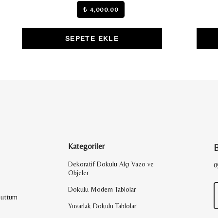
₺ 1,950.00
₺ 1,
SEPETE EKLE
SEPETE
Kategoriler
B
Dekoratif Dokulu Alçı Vazo ve
0
Objeler
Dokulu Modern Tablolar
nuttum
Yuvarlak Dokulu Tablolar