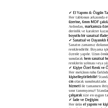
✔
El Yapımı & Özgün Ta
Her tablonun arkasında el 
üzerine, 6mm MDF çakılar
Ardından,
markamıza özel 
derinlik ve karakter kaza
boyutlu bir sanatsal ifad
✔
Sanatsal ve Dayanıklı
Sanatın zamansız dokusun
renklendirilir. Boyama iş
özenle yapılır. Uzun ömür
sunularak
hem sanatsal h
renklerin solması veya yü
✔
Kişiye Özel Renk ve Ö
Her mekânın ruhu farklıdı
kişiselleştirilebilir!
Standa
cm
olarak sunulmaktadır. 
hizmeti
ile tamamen ihti
sınır tanımıyoruz! Standa
çalışarak
size en uygun ta
✔
İade ve Değişim:
Her ürün
el yapımı ve kiş