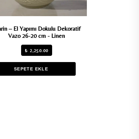
rin – El Yapımı Dokulu Dekoratif
Sora – El Yapım
Vazo 26-20 cm - Linen
30-1
₺ 2,250.00
₺
SEPETE EKLE
SEPE