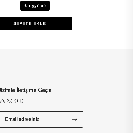
950.00
₺ 3,500.00
 EKLE
SEPETE EKLE
izimle İletişime Geçin
505 253 91 43