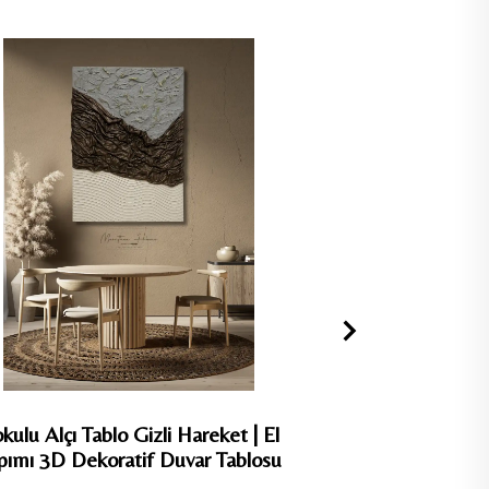
 Drapery | El Yapımı
2'li Dokulu Alçı Tablo Metal 
 Duvar Tablosu
Yapımı 3D Dekoratif Duvar 