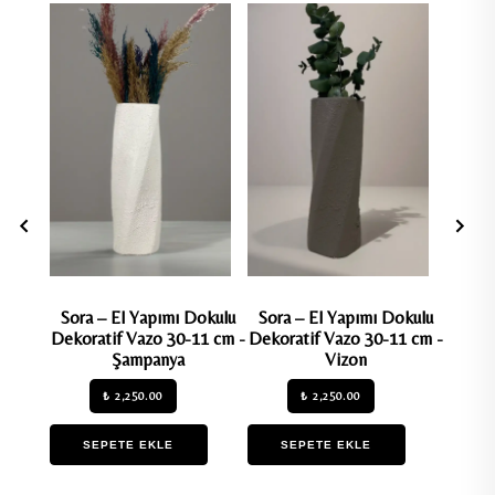
Sora – El Yapımı Dokulu
Sora – El Yapımı Dokulu
Marin
Dekoratif Vazo 30-11 cm -
Dekoratif Vazo 30-11 cm -
Dekora
Şampanya
Vizon
₺ 2,250.00
₺ 2,250.00
SEPETE EKLE
SEPETE EKLE
S