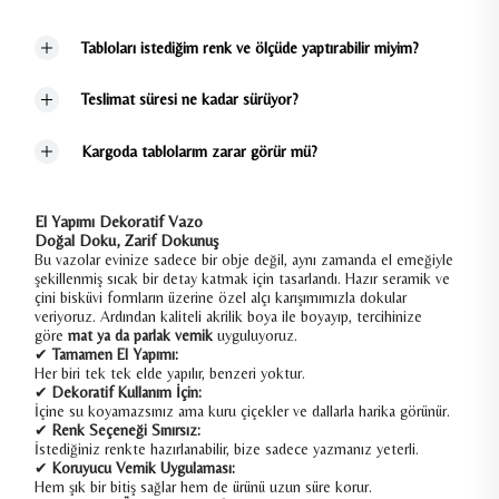
Tabloları istediğim renk ve ölçüde yaptırabilir miyim?
Teslimat süresi ne kadar sürüyor?
Kargoda tablolarım zarar görür mü?
El Yapımı Dekoratif Vazo
Doğal Doku, Zarif Dokunuş
Bu vazolar evinize sadece bir obje değil, aynı zamanda el emeğiyle
şekillenmiş sıcak bir detay katmak için tasarlandı. Hazır seramik ve
çini bisküvi formların üzerine özel alçı karışımımızla dokular
veriyoruz. Ardından kaliteli akrilik boya ile boyayıp, tercihinize
göre
mat ya da parlak vernik
uyguluyoruz.
✔
Tamamen El Yapımı:
Her biri tek tek elde yapılır, benzeri yoktur.
✔
Dekoratif Kullanım İçin:
İçine su koyamazsınız ama kuru çiçekler ve dallarla harika görünür.
✔
Renk Seçeneği Sınırsız:
İstediğiniz renkte hazırlanabilir, bize sadece yazmanız yeterli.
✔
Koruyucu Vernik Uygulaması:
Hem şık bir bitiş sağlar hem de ürünü uzun süre korur.