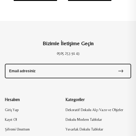
S
Bizimle İletişime Geçin
0505 253 91 43
Hesabım
Kategoriler
Giriş Yap
Dekoratif Dokulu Alçı Vazo ve Objeler
Kayıt Ol
Dokulu Modern Tablolar
Şifremi Unuttum
Yuvarlak Dokulu Tablolar