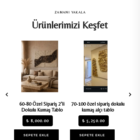
ZAMANI YAKALA
Ürünlerimizi Keşfet
 Sert
60-80 Özel Sipariş 2’li
70-100 özel sipariş dokulu
Dokulu
ı 3D
Dokulu Kumaş Tablo
kumaş alçı tablo
Yapımı
ablosu
₺ 8,000.00
₺ 5,250.00
SEPETE EKLE
SEPETE EKLE