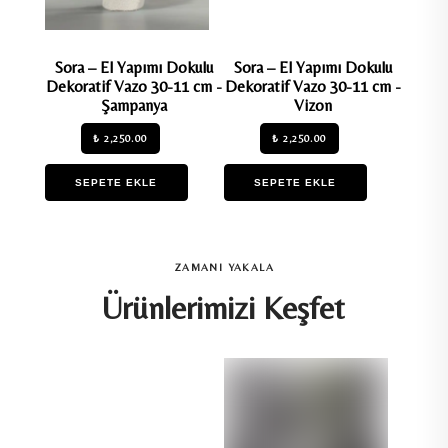
Sora – El Yapımı Dokulu
Sora – El Yapımı Dokulu
Marin
Dekoratif Vazo 30-11 cm -
Dekoratif Vazo 30-11 cm -
Dekora
Şampanya
Vizon
₺ 2,250.00
₺ 2,250.00
SEPETE EKLE
SEPETE EKLE
S
ZAMANI YAKALA
Ürünlerimizi Keşfet