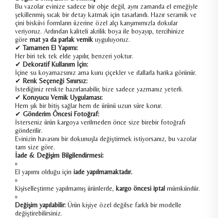
Bu vazolar evinize sadece bir obje değil, aynı zamanda el emeğiyle
şekillenmiş sıcak bir detay katmak için tasarlandı. Hazır seramik ve
çini bisküvi formların üzerine özel alçı karışımımızla dokular
veriyoruz. Ardından kaliteli akrilik boya ile boyayıp, tercihinize
göre
mat ya da parlak vernik
uyguluyoruz.
✔
Tamamen El Yapımı:
Her biri tek tek elde yapılır, benzeri yoktur.
✔
Dekoratif Kullanım İçin:
İçine su koyamazsınız ama kuru çiçekler ve dallarla harika görünür.
✔
Renk Seçeneği Sınırsız:
İstediğiniz renkte hazırlanabilir, bize sadece yazmanız yeterli.
✔
Koruyucu Vernik Uygulaması:
Hem şık bir bitiş sağlar hem de ürünü uzun süre korur.
✔
Gönderim Öncesi Fotoğraf:
İsterseniz ürün kargoya verilmeden önce size birebir fotoğrafı
gönderilir.
Evinizin havasını bir dokunuşla değiştirmek istiyorsanız, bu vazolar
tam size göre.
İade & Değişim Bilgilendirmesi:
El yapımı olduğu için
iade yapılmamaktadır.
Kişiselleştirme yapılmamış ürünlerde,
kargo öncesi iptal
mümkündür.
Değişim yapılabilir:
Ürün kişiye özel değilse farklı bir modelle
değiştirebilirsiniz.