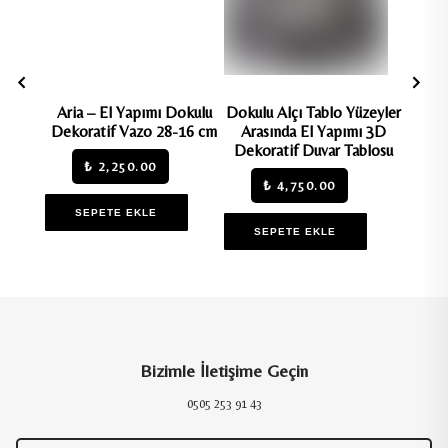
ura El
Aria – El Yapımı Dokulu
Dokulu Alçı Tablo Yüzeyler
Dokul
f Duvar
Dekoratif Vazo 28-16 cm
Arasında El Yapımı 3D
Ru
Dekoratif Duvar Tablosu
Dekor
₺ 2,250.00
₺ 4,750.00
SEPETE EKLE
SEPETE EKLE
S
Bizimle İletişime Geçin
0505 253 91 43