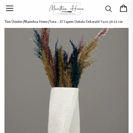
Tüm Ürünler
Mainthea Home
Sora – El Yapımı Dokulu Dekoratif Vazo 30-11 cm